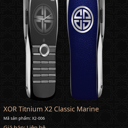
chúng
tôi
Liên
hệ
XOR Titnium X2 Classic Marine
Mã sản phẩm: X2-006
Giá bán:
Liên hệ