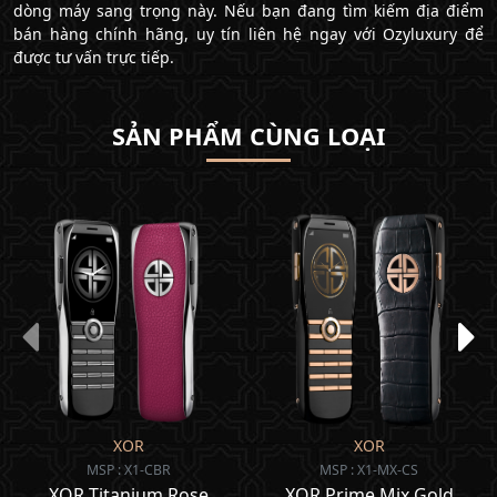
dòng máy sang trọng này. Nếu bạn đang tìm kiếm địa điểm
bán hàng chính hãng, uy tín liên hệ ngay với Ozyluxury để
được tư vấn trực tiếp.
SẢN PHẨM CÙNG LOẠI
XOR
XOR
MSP : X1-CBR
MSP : X1-MX-CS
XOR Titanium Rose
XOR Prime Mix Gold