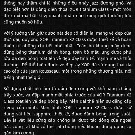
thống hay thậm chí là những điệu nhảy jazz đường phố. Và
đặc biệt hơn là dòng điện thoại XOR titanium Class - một món
đồ xa xỉ mà bất kì vị doanh nhân nào trong giới thượng lưu
cũng muốn sở hữu.
Với ý tưởng vẫn giữ được nét đẹp cổ điển lại mang vẻ đẹp của
thời đại, quý ông XOR Titanium X2 Class được thiết kế và hoàn
thiện từ những chi tiết nhỏ nhất. Toàn bộ khung máy dược
dùng bằng titanium đánh bóng, toàn bộ mặt lưng được phủ
lớp da đen bóng toát lên vẻ đẹp đầy tinh tế, mạnh mẽ và thời
thượng. Để thể hiện được vẻ đẹp ấy XOR đã sử dụng loại da
cao cấp của Jean Rousseau, một trong những thương hiệu nổi
tiếng nhất thế giới.
Sử dụng chất liệu làm từ gốm đen cùng với khả năng chống
trầy xước, va đập mạnh mặt phía trước của XOR Titanium X2
Class toát lên vẻ đẹp bóng bẩy, hiện đại thể hiện sự đẳng cấp
riêng của mình. Màn hình XOR Titanium X2 Class được sử
dụng vật liệu sapphire thiết kế, được đánh bóng trong suốt.
Đây là vật liệu cứng cắp chống lại được tác động của ngoại
lực, cũng rất khó có thể cắt chúng nếu không dùng dụng cụ
gắn kim cương.