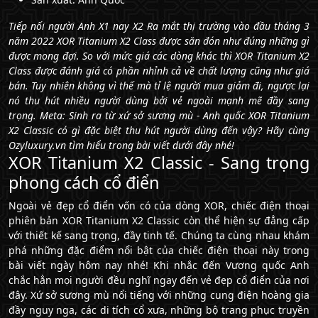
Tiếp nối người Anh X1 nay X2 Ra mắt thị trường vào đầu tháng 3
năm 2022 XOR Titanium X2 Class được săn đón như đúng những gì
được mong đợi. So với mức giá các dòng khác thì XOR Titanium X2
Class được đánh giá có phần nhỉnh cả về chất lượng cũng như giá
bán. Tuy nhiên không vì thế mà tỉ lệ người mua giảm đi, ngược lại
nó thu hút nhiều người dùng bởi vẻ ngoài mạnh mẽ đầy sang
trọng. Meta: Sinh ra từ xứ sở sương mù - Anh quốc XOR Titanium
X2 Classic có gì đặc biệt thu hút người dùng đến vậy? Hãy cùng
Ozyluxury.vn tìm hiểu trong bài viết dưới đây nhé!
XOR Titanium X2 Classic - Sang trọng
phong cách cổ điển
Ngoài vẻ đẹp cổ điển vốn có của dòng XOR, chiếc điện thoại
phiên bản XOR Titanium X2 Classic còn thể hiện sự đẳng cấp
với thiết kế sang trọng, đầy tinh tế. Chúng ta cùng nhau khám
phá những đặc điểm nổi bật của chiếc điện thoại này trong
bài viết ngày hôm nay nhé! Khi nhắc đến Vương quốc Anh
chắc hẳn mọi người đều nghĩ ngay đến vẻ đẹp cổ điển của nơi
đây. Xứ sở sương mù nổi tiếng với những cung điện hoàng gia
đầy nguy nga, các di tích cổ xưa, những bộ trang phục truyền