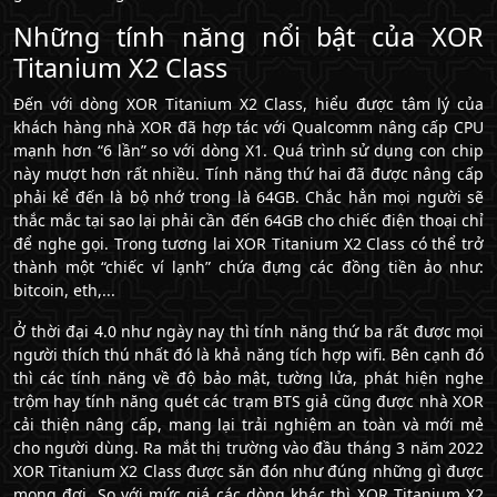
Những tính năng nổi bật của XOR
Titanium X2 Class
Đến với dòng XOR Titanium X2 Class, hiểu được tâm lý của
khách hàng nhà XOR đã hợp tác với Qualcomm nâng cấp CPU
mạnh hơn “6 lần” so với dòng X1. Quá trình sử dụng con chip
này mượt hơn rất nhiều. Tính năng thứ hai đã được nâng cấp
phải kể đến là bộ nhớ trong là 64GB. Chắc hẳn mọi người sẽ
thắc mắc tại sao lại phải cần đến 64GB cho chiếc điện thoại chỉ
để nghe gọi. Trong tương lai XOR Titanium X2 Class có thể trở
thành một “chiếc ví lạnh” chứa đựng các đồng tiền ảo như:
bitcoin, eth,...
Ở thời đại 4.0 như ngày nay thì tính năng thứ ba rất được mọi
người thích thú nhất đó là khả năng tích hợp wifi. Bên cạnh đó
thì các tính năng về độ bảo mật, tường lửa, phát hiện nghe
trộm hay tính năng quét các trạm BTS giả cũng được nhà XOR
cải thiện nâng cấp, mang lại trải nghiệm an toàn và mới mẻ
cho người dùng. Ra mắt thị trường vào đầu tháng 3 năm 2022
XOR Titanium X2 Class được săn đón như đúng những gì được
mong đợi. So với mức giá các dòng khác thì XOR Titanium X2