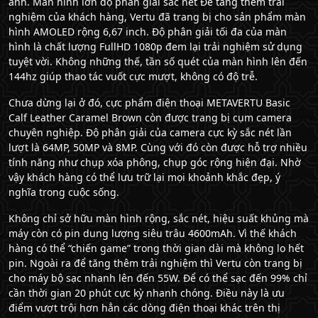
ảnh. Màn hình lớn độ phân giải sắc nét Để tăng thêm trải
nghiệm của khách hàng, Vertu đã trang bị cho sản phẩm màn
hình AMOLED rộng 6,67 inch. Độ phân giải tối đa của màn
hình là chất lượng FullHD 1080p đem lại trải nghiệm sử dụng
tuyệt vời. Không những thế, tần số quét của màn hình lên đến
144hz giúp thao tác vuốt cực mượt, không có độ trễ.
Chưa dừng lại ở đó, cực phẩm điện thoại
METAVERTU Basic
Calf Leather Caramel Brown
còn được trang bị cụm camera
chuyên nghiệp. Độ phân giải của camera cực kỳ sắc nét lần
lượt là 64MP, 50MP và 8MP. Cùng với đó còn được hỗ trợ nhiều
tính năng như chụp xóa phông, chụp góc rộng hiện đại. Nhờ
vậy khách hàng có thể lưu trữ lại mọi khoảnh khắc đẹp, ý
nghĩa trong cuộc sống.
Không chỉ sở hữu màn hình rộng, sắc nét, hiệu suất khủng mà
máy còn có pin dung lượng siêu trâu 4600mAh. Vì thế khách
hàng có thể “chiến game” trong thời gian dài mà không lo hết
pin. Ngoài ra để tăng thêm trải nghiệm thì Vertu còn trang bị
cho máy bộ sạc nhanh lên đến 55W. Để có thể sạc đến 99% chỉ
cần thời gian 20 phút cực kỳ nhanh chóng. Điều này là ưu
điểm vượt trội hơn hẳn các dòng điện thoại khác trên thị