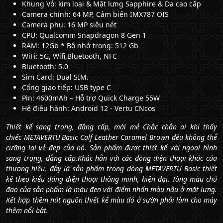
Khung Vỏ: kim loại & Mặt lưng Sapphire & Da cao cấp
Camera chính: 64 MP, Cảm biến IMX787 OIS
Camera phụ: 16 MP siêu nét
CPU: Qualcomm Snapdragon 8 Gen 1
RAM: 12Gb * Bộ nhớ trong: 512 Gb
WiFi: 5G, Wifi,Bluetooth, NFC
Bluetooth: 5.0
Sim Card: Dual SIM.
Cổng giao tiếp: USB type C
Pin: 4600mAh – Hỗ trợ Quick Charge 55W
Hệ điều hành: Android 12 - Vertu CNcos
Thiết kế sang trọng, đằng cấp, mới mẻ Chắc chắn ai khi thấy
chiếc METAVERTU Basic Calf Leather Caramel Brown đều không thể
cưỡng lại vẻ đẹp của nó. Sản phẩm được thiết kế với ngoại hình
sang trọng, đẳng cấp.Khác hẳn với các dòng điện thoại khác của
thương hiệu, đây là sản phẩm trong dòng METAVERTU Basic thiết
kế theo kiểu dáng điện thoại thông minh, hiện đại. Tông màu chủ
đạo của sản phẩm là màu đen với điểm nhấn màu nâu ở mặt lưng.
Kết hợp thêm nút nguồn thiết kế màu đỏ ở sườn phải làm cho máy
thêm nổi bật.