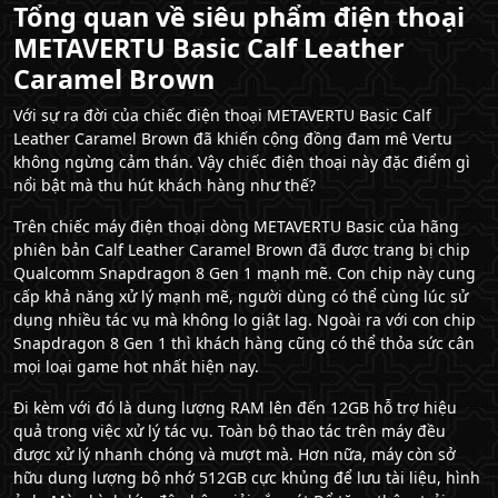
Tổng quan về siêu phẩm điện thoại
METAVERTU Basic Calf Leather
Caramel Brown
Với sự ra đời của chiếc điện thoại METAVERTU Basic Calf
Leather Caramel Brown đã khiến cộng đồng đam mê Vertu
không ngừng cảm thán. Vậy chiếc điện thoại này đặc điểm gì
nổi bật mà thu hút khách hàng như thế?
Trên chiếc máy điện thoại dòng
METAVERTU
Basic của hãng
phiên bản Calf Leather Caramel Brown đã được trang bị chip
Qualcomm Snapdragon 8 Gen 1 mạnh mẽ. Con chip này cung
cấp khả năng xử lý mạnh mẽ, người dùng có thể cùng lúc sử
dụng nhiều tác vụ mà không lo giật lag. Ngoài ra với con chip
Snapdragon 8 Gen 1 thì khách hàng cũng có thể thỏa sức cân
mọi loại game hot nhất hiện nay.
Đi kèm với đó là dung lượng RAM lên đến 12GB hỗ trợ hiệu
quả trong việc xử lý tác vụ. Toàn bộ thao tác trên máy đều
được xử lý nhanh chóng và mượt mà. Hơn nữa, máy còn sở
hữu dung lượng bộ nhớ 512GB cực khủng để lưu tài liệu, hình