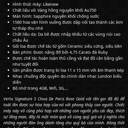
Hình thức máy: Likenew
Chất liệu vỏ: Vàng hồng nguyên khối Au750
Màn hình: Sapphire nguyên khối chống xước
1580 hoa văn hình vuông được dập nổi tạo thành các kim
tự tháp thu nhỏ
Chất liệu da: Da bê được nhập khẩu từ các vùng núi cao
châu Âu
Gối loa được chế tác từ gốm Ceramic siêu cứng, siêu bền
Bàn phím: Được nâng đỡ bởi 4,75 Carats đá Ruby
Được chế tác hoàn toàn thủ công và đạt độ cân bằng gần
như tuyệt đối
Sản phẩm được trang bị loa 11 x 15 mm với âm thanh kép
Nhạc chuông độc quyền do chính dàn nhạc London biểu
diễn
Bộ nhớ trong 4GB, Wifi, 3G,...
Vertu Signature S Clous De Paris Rose Gold với tên gọi đã đủ để
toát lên được sự hòa hợp của nó với phong thủy con người. Chiếc
máy này vô cùng phù hợp với những con người yêu cái đẹp, thích
sự lãng mạn, đây là một món quà vô cùng quý giá và ý nghĩa cho
những người đàn ông dành tặng cho quý bà của mình. Đồng thời